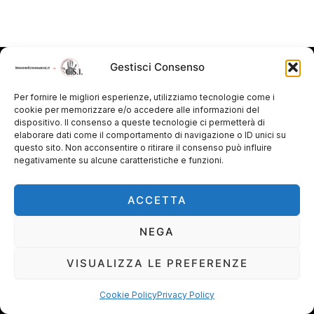
Gestisci Consenso
C.S.I. ITALIA INVESTIGAZIONI S.R.L.
Inv. Fiscarelli Alessandro
Per fornire le migliori esperienze, utilizziamo tecnologie come i
Viale Giuseppe Di Vittorio, 64 - 71121 Foggia (FG) - ITALIA
cookie per memorizzare e/o accedere alle informazioni del
dispositivo. Il consenso a queste tecnologie ci permetterà di
Licenza U.T.G. Foggia nr. 1917/P.A./Area Iª del 03.02.2005
elaborare dati come il comportamento di navigazione o ID unici su
adeguata alle nuove disposizioni con Atto nr.
questo sito. Non acconsentire o ritirare il consenso può influire
1917/2013/Area I bis del 27.08.2013
negativamente su alcune caratteristiche e funzioni.
Uffici: +39 0881632120 – Investigatore Titolare: +39
3287118280 - info@csiitaliainvestigazioni.it
ACCETTA
© C.S.I. Italia Investigazioni 2005/2026 • Partita IVA:
04385950714 • NR. REA: FG-323416
NEGA
Privacy Policy
VISUALIZZA LE PREFERENZE
Cookie Policy (UE)
Termini e Condizioni
Cookie Policy
Privacy Policy